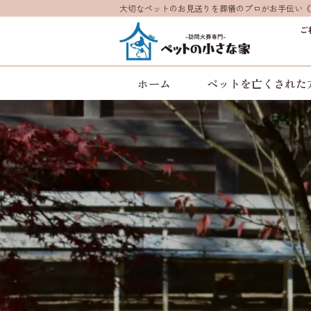
大切なペットのお見送りを葬儀のプロがお手伝い《
ご
ホーム
ペットを亡くされた