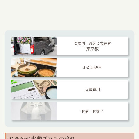
ご訪問・お迎え交通費
（東京都）
お別れ焼香
火葬費用
骨壷・骨覆い
おまかせ火葬プランの流れ