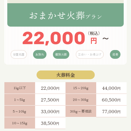
おまかせ火葬
プラン
22,000
（税込）
〜
円
安置処置
お別れ
個別火葬
立会い・お骨上げ
返骨
火葬料金
22,000
44,000
1㎏以下
15～20㎏
円
円
27,500
60,500
1～5㎏
20～30㎏
円
円
33,000
77,000
5～10㎏
30㎏～要相談
円
円
38,500
10～15㎏
円