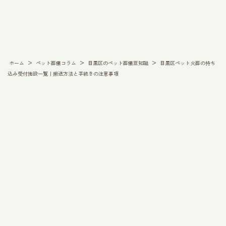
>
>
>
ホーム
ペット葬儀コラム
目黒区のペット葬儀豆知識
目黒区ペット火葬の持ち
込み受付施設一覧｜搬送方法と手続きの注意事項