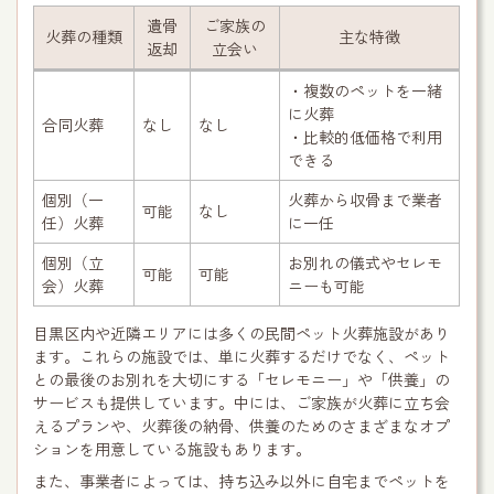
遺骨
ご家族の
火葬の種類
主な特徴
返却
立会い
・複数のペットを一緒
に火葬
合同火葬
なし
なし
・比較的低価格で利用
できる
個別（一
火葬から収骨まで業者
可能
なし
任）火葬
に一任
個別（立
お別れの儀式やセレモ
可能
可能
会）火葬
ニーも可能
目黒区内や近隣エリアには多くの民間ペット火葬施設があり
ます。これらの施設では、単に火葬するだけでなく、ペット
との最後のお別れを大切にする「セレモニー」や「供養」の
サービスも提供しています。中には、ご家族が火葬に立ち会
えるプランや、火葬後の納骨、供養のためのさまざまなオプ
ションを用意している施設もあります。
また、事業者によっては、持ち込み以外に自宅までペットを