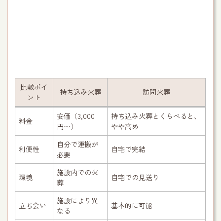
比較ポイ
持ち込み火葬
訪問火葬
ント
安価（3,000
持ち込み火葬とくらべると、
料金
円〜）
やや高め
自分で運搬が
利便性
自宅で完結
必要
施設内での火
環境
自宅での見送り
葬
施設により異
立ち会い
基本的に可能
なる