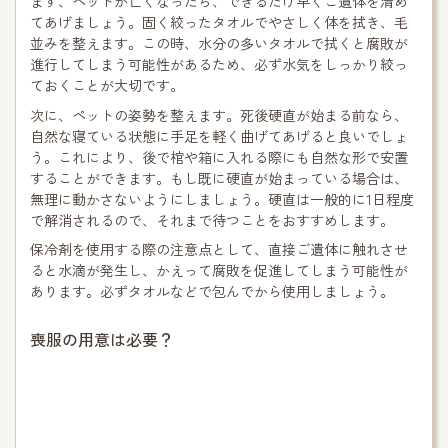
まず、ペットが亡くなったら、できるだけ早くご遺体を清め
てあげましょう。固く絞ったタオルでやさしく体を拭き、毛
並みを整えます。この時、水分の多いタオルで拭くと腐敗が
進行してしまう可能性があるため、必ず水気をしっかり絞っ
ておくことが大切です。
次に、ペットの姿勢を整えます。死後硬直が始まる前なら、
自然な寝ている状態に手足を軽く曲げてあげると良いでしょ
う。これにより、後で棺や箱に入れる際にも自然な形で安置
することができます。もし既に硬直が始まっている場合は、
無理に動かさないようにしましょう。硬直は一般的に1日程度
で解消されるので、それまで待つことをおすすめします。
保冷剤を使用する際の注意点として、直接ご遺体に触れさせ
ると水滴が発生し、かえって腐敗を促進してしまう可能性が
あります。必ずタオルなどで包んでから使用しましょう。
喪服の用意は必要？