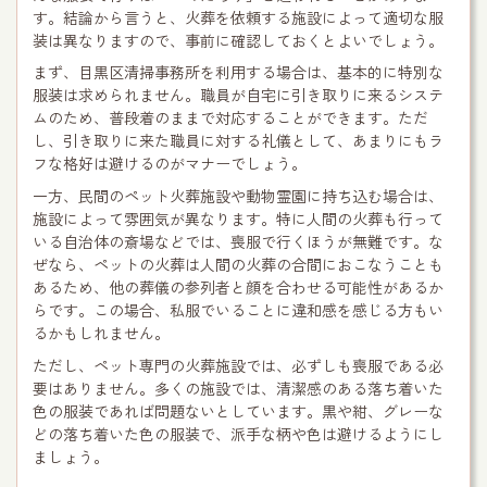
す。結論から言うと、火葬を依頼する施設によって適切な服
装は異なりますので、事前に確認しておくとよいでしょう。
まず、目黒区清掃事務所を利用する場合は、基本的に特別な
服装は求められません。職員が自宅に引き取りに来るシステ
ムのため、普段着のままで対応することができます。ただ
し、引き取りに来た職員に対する礼儀として、あまりにもラ
フな格好は避けるのがマナーでしょう。
一方、民間のペット火葬施設や動物霊園に持ち込む場合は、
施設によって雰囲気が異なります。特に人間の火葬も行って
いる自治体の斎場などでは、喪服で行くほうが無難です。な
ぜなら、ペットの火葬は人間の火葬の合間におこなうことも
あるため、他の葬儀の参列者と顔を合わせる可能性があるか
らです。この場合、私服でいることに違和感を感じる方もい
るかもしれません。
ただし、ペット専門の火葬施設では、必ずしも喪服である必
要はありません。多くの施設では、清潔感のある落ち着いた
色の服装であれば問題ないとしています。黒や紺、グレーな
どの落ち着いた色の服装で、派手な柄や色は避けるようにし
ましょう。